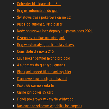
Schecter blackjack sls c 8 fr
Graj na automatach do gier
Światowa trasa pokerowa online cz
Klucz do automatu king pulsar
Kody bonusowe bez depozytu uptown aces 2021
Czarno-szara tkanina union jack
Graj w automaty igt online dla zabawy
Cena slotu dla nokia 215
Luva poker panther hybrid pro gold
4 automaty do gier typu queens
Blackjack speed filler blacktop filler
Darmowe kasyno clipart i hazard
Kicks 66 casino santa fe
Online igri poker s5 karti
Pokój pokerowy w kasynie wildwood
Kaniony szczelinowe w pobliżu los angeles