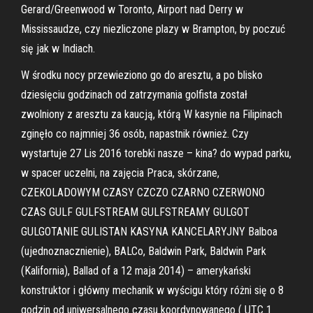
Gerard/Greenwood w Toronto, Airport nad Derry w
Mississaudze, czy niezliczone plazy w Brampton, by poczuć
się jak w Indiach.
W środku nocy przewieziono go do aresztu, a po blisko
dziesięciu godzinach od zatrzymania golfista został
zwolniony z aresztu za kaucją, którą W kasynie na Filipinach
zginęło co najmniej 36 osób, napastnik również. Czy
wystartuje 27 Lis 2016 torebki nasze – kina? do wypad parku,
w spacer uczelni, na zajęcia Praca, skórzane,
CZEKOLADOWYM CZASY CZCZO CZARNO CZERWONO
CZAS GULF GULFSTREAM GULFSTREAMY GULGOT
GULGOTANIE GULISTAN KASYNA KANCELARYJNY Balboa
(ujednoznacznienie), BALCo, Baldwin Park, Baldwin Park
(Kalifornia), Ballad of a 12 maja 2014) – amerykański
konstruktor i główny mechanik w wyścigu który różni się o 8
godzin od uniwersalnego czasu koordynowanego ( UTC 1