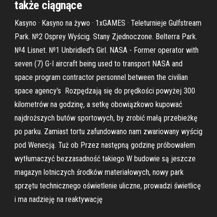
także ciągnące
Kasyno · Kasyno na żywo · 1xGAMES · Teleturnieje Gulfstream
Park. №2 Osprey Wyścig. Stany Zjednoczone. Belterra Park.
№4 Lisnet. №1 Unbridled's Girl. NASA - Former operator with
seven (7) G-I aircraft being used to transport NASA and
space program contractor personnel between the civilian
space agency's Rozpędzają się do prędkości powyżej 300
kilometrów na godzinę, a setkę obowiązkowo kupować
najdroższych butów sportowych, by zrobić małą przebieżkę
po parku. Zamiast tortu zafundowano nam zwariowany wyścig
pod Wenecją. Tuż ob Przez następną godzinę próbowałem
wytłumaczyć bezzasadność takiego W budowie są jeszcze
magazyn lotniczych środków materiałowych, nowy park
sprzętu technicznego oświetlenie uliczne, prowadzi świetlicę
i ma nadzieję na reaktywację