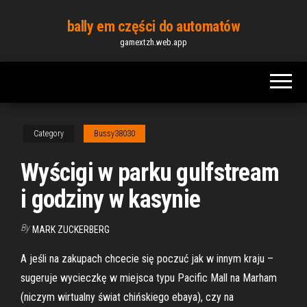
Skip
bally em części do automatów
to
gamextzh.web.app
the
content
Category
Bussy38030
Wyścigi w parku gulfstream
i godziny w kasynie
By
MARK ZUCKERBERG
A jeśli na zakupach chcecie się poczuć jak w innym kraju –
sugeruje wycieczkę w miejsca typu Pacific Mall na Marham
(niczym wirtualny świat chińskiego ebaya), czy na