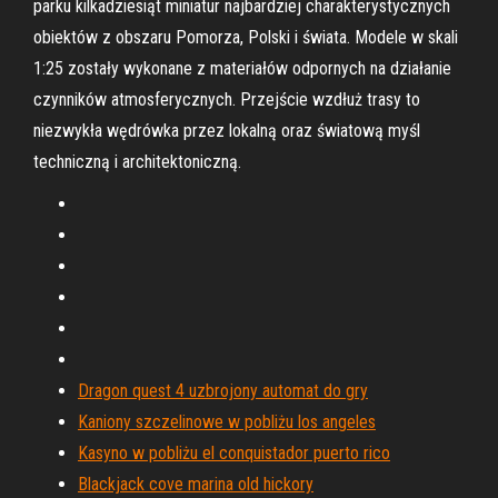
parku kilkadziesiąt miniatur najbardziej charakterystycznych
obiektów z obszaru Pomorza, Polski i świata. Modele w skali
1:25 zostały wykonane z materiałów odpornych na działanie
czynników atmosferycznych. Przejście wzdłuż trasy to
niezwykła wędrówka przez lokalną oraz światową myśl
techniczną i architektoniczną.
Dragon quest 4 uzbrojony automat do gry
Kaniony szczelinowe w pobliżu los angeles
Kasyno w pobliżu el conquistador puerto rico
Blackjack cove marina old hickory