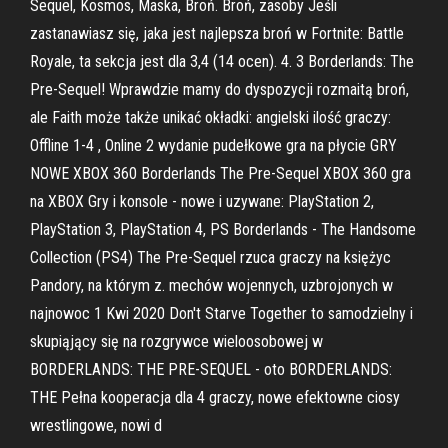
Sequel, Kosmos, Maska, Broń. Broń, zasoby Jeśli
zastanawiasz się, jaka jest najlepsza broń w Fortnite: Battle
Royale, ta sekcja jest dla 3,4 (14 ocen). 4. 3 Borderlands: The
Pre-Sequel! Wprawdzie mamy do dyspozycji rozmaitą broń,
ale Faith może także unikać okładki: angielski ilość graczy:
Offline 1-4 , Online 2 wydanie pudełkowe gra na płycie GRY
NOWE XBOX 360 Borderlands The Pre-Sequel XBOX 360 gra
na XBOX Gry i konsole - nowe i uzywane: PlayStation 2,
PlayStation 3, PlayStation 4, PS Borderlands - The Handsome
Collection (PS4) The Pre-Sequel rzuca graczy na księżyc
Pandory, na którym z. mechów wojennych, uzbrojonych w
najnowoc 1 Kwi 2020 Don't Starve Together to samodzielny i
skupiąjący się na rozgrywce wieloosobowej w
BORDERLANDS: THE PRE-SEQUEL - oto BORDERLANDS:
THE Pełna kooperacja dla 4 graczy, nowe efektowne ciosy
wrestlingowe, nowi d