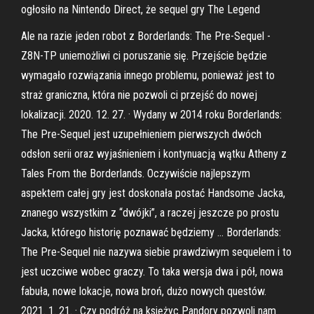
ogłosiło na Nintendo Direct, że sequel gry The Legend
Ale na razie jeden robot z Borderlands: The Pre-Sequel -
Z8N-TP uniemożliwi ci poruszanie się. Przejście będzie
wymagało rozwiązania innego problemu, ponieważ jest to
straż graniczna, która nie pozwoli ci przejść do nowej
lokalizacji. 2020. 12. 27. · Wydany w 2014 roku Borderlands:
The Pre-Sequel jest uzupełnieniem pierwszych dwóch
odsłon serii oraz wyjaśnieniem i kontynuacją wątku Atheny z
Tales From the Borderlands. Oczywiście najlepszym
aspektem całej gry jest doskonała postać Handsome Jacka,
znanego wszystkim z “dwójki”, a raczej jeszcze po prostu
Jacka, którego historię poznawać będziemy … Borderlands:
The Pre-Sequel nie nazywa siebie prawdziwym sequelem i to
jest uczciwe wobec graczy. To taka wersja dwa i pół, nowa
fabuła, nowe lokacje, nowa broń, dużo nowych questów.
2021. 1. 21. · Czy podróż na księżyc Pandory pozwoli nam