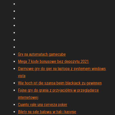
Gry na automatach gamecube
Mega 7 kody bonusowe bez depozytu 2021
Darmowe gry do gier na laptopa z systemem windows
vista
Wie hoch ist die szansa beim blackjack zu gewinnen
Fajne gry do grania z przyjaciółmi w przeglądarce
internetowej
Cuanto vale una cerveza poker
Bilety na salę balową w hali i kasynie