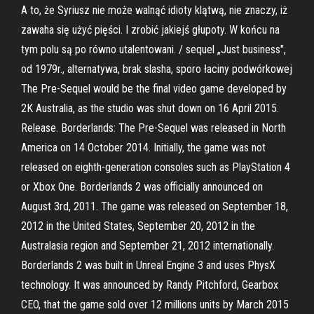
A to, że Syriusz nie może walnąć idioty klątwą, nie znaczy, iż
zawaha się użyć pięści. I zrobić jakiejś głupoty. W końcu na
tym polu są po równo utalentowani. / sequel „Just business",
od 1979r., alternatywa, brak slasha, sporo łaciny podwórkowej
The Pre-Sequel would be the final video game developed by
2K Australia, as the studio was shut down on 16 April 2015.
Release. Borderlands: The Pre-Sequel was released in North
America on 14 October 2014. Initially, the game was not
released on eighth-generation consoles such as PlayStation 4
or Xbox One. Borderlands 2 was officially announced on
August 3rd, 2011. The game was released on September 18,
2012 in the United States, September 20, 2012 in the
Australasia region and September 21, 2012 internationally.
Borderlands 2 was built in Unreal Engine 3 and uses PhysX
technology. It was announced by Randy Pitchford, Gearbox
CEO, that the game sold over 12 millions units by March 2015