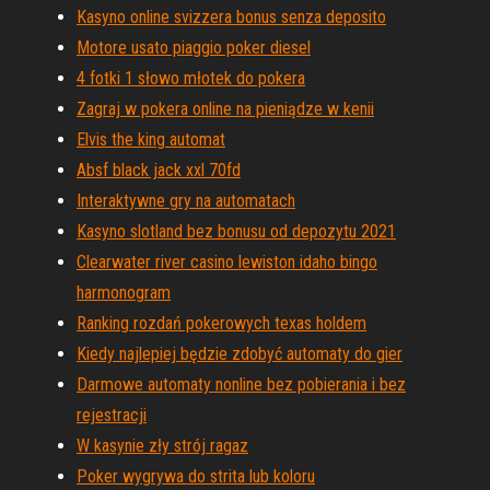
Kasyno online svizzera bonus senza deposito
Motore usato piaggio poker diesel
4 fotki 1 słowo młotek do pokera
Zagraj w pokera online na pieniądze w kenii
Elvis the king automat
Absf black jack xxl 70fd
Interaktywne gry na automatach
Kasyno slotland bez bonusu od depozytu 2021
Clearwater river casino lewiston idaho bingo
harmonogram
Ranking rozdań pokerowych texas holdem
Kiedy najlepiej będzie zdobyć automaty do gier
Darmowe automaty nonline bez pobierania i bez
rejestracji
W kasynie zły strój ragaz
Poker wygrywa do strita lub koloru