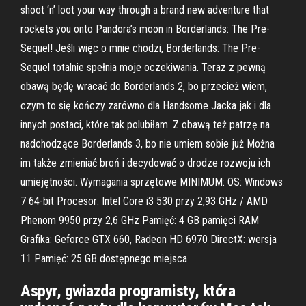
shoot ‘n’ loot your way through a brand new adventure that
rockets you onto Pandora’s moon in Borderlands: The Pre-
Sequel! Jeśli więc o mnie chodzi, Borderlands: The Pre-
Sequel totalnie spełnia moje oczekiwania. Teraz z pewną
obawą będę wracać do Borderlands 2, bo przecież wiem,
czym to się kończy zarówno dla Handsome Jacka jak i dla
innych postaci, które tak polubiłam. Z obawą też patrzę na
nadchodzące Borderlands 3, bo nie umiem sobie już Można
im także zmieniać broń i decydować o drodze rozwoju ich
umiejętności. Wymagania sprzętowe MINIMUM: OS: Windows
7 64-bit Procesor: Intel Core i3 530 przy 2,93 GHz / AMD
Phenom 9950 przy 2,6 GHz Pamięć: 4 GB pamięci RAM
Grafika: Geforce GTX 660, Radeon HD 6970 DirectX: wersja
11 Pamięć: 25 GB dostępnego miejsca
Aspyr, gwiazda programisty, która