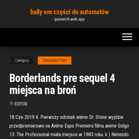
Skip
bally em części do automatów
to
gamextzh.web.app
the
content
Category
Christello17497
Borderlands pre sequel 4
miejsca na broń
By
EDITOR
18 Cze 2019 4. Pierwszy odcinek anime Dr. Stone wyjdzie
przedpremierowo na Anime Expo Premiera filmu anime Golgo
13: The Professional miała miejsce w 1983 roku. k ) Nintendo