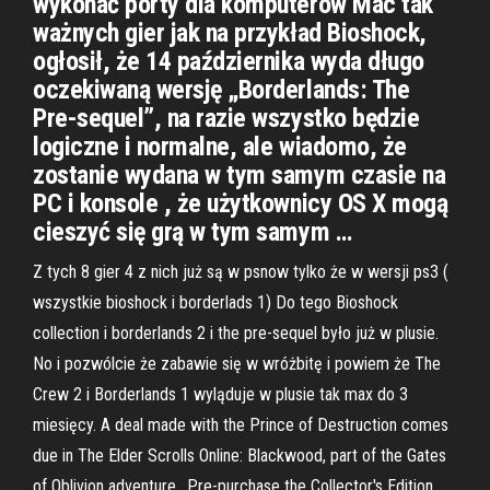
wykonać porty dla komputerów Mac tak
ważnych gier jak na przykład Bioshock,
ogłosił, że 14 października wyda długo
oczekiwaną wersję „Borderlands: The
Pre-sequel”, na razie wszystko będzie
logiczne i normalne, ale wiadomo, że
zostanie wydana w tym samym czasie na
PC i konsole , że użytkownicy OS X mogą
cieszyć się grą w tym samym …
Z tych 8 gier 4 z nich już są w psnow tylko że w wersji ps3 (
wszystkie bioshock i borderlads 1) Do tego Bioshock
collection i borderlands 2 i the pre-sequel było już w plusie.
No i pozwólcie że zabawie się w wróżbitę i powiem że The
Crew 2 i Borderlands 1 wyląduje w plusie tak max do 3
miesięcy. A deal made with the Prince of Destruction comes
due in The Elder Scrolls Online: Blackwood, part of the Gates
of Oblivion adventure.. Pre-purchase the Collector's Edition