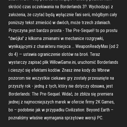
skrócić czas oczekiwania na Borderlands 3?. Wychodząc z
założenia, że czytać będą wyłącznie fani serii, mógłbym cały
poniższy tekst zmieścić w dwóch, może trzech zdaniach.
Przyczyna jest bardzo prosta - The Pre-Sequel! to po prostu
"dwójka" z kilkoma zmianami w mechanice rozgrywki,
wynikającymi z charakteru miejsca … WeaponReadyMax (od 2
do 4) — ustawia ograniczenie slotów na broń. Teraz
wystarczy zapisać plik WillowGame.ini, uruchomić Borderlands
i cieszyć się efektami kodów. Znasz inne kody do Wbrew
pozorom nie wszystkie ciekawe gry zostały przesunięte na
przyszły rok - jedną z tych, który nie dotyczy obsuwa, jest
Borderlands: The Pre-Sequel. Widać, że zbliża się premiera
jednej z najmocniejszych marek w ofercie firmy 2K Games,
bo – podobnie jak w przypadku Civilization: Beyond Earth –
poznaliśmy właśnie wymagania sprzętowe wersji PC.