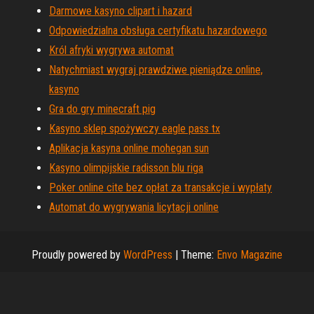
Darmowe kasyno clipart i hazard
Odpowiedzialna obsługa certyfikatu hazardowego
Król afryki wygrywa automat
Natychmiast wygraj prawdziwe pieniądze online,
kasyno
Gra do gry minecraft pig
Kasyno sklep spożywczy eagle pass tx
Aplikacja kasyna online mohegan sun
Kasyno olimpijskie radisson blu riga
Poker online cite bez opłat za transakcje i wypłaty
Automat do wygrywania licytacji online
Proudly powered by
WordPress
|
Theme:
Envo Magazine