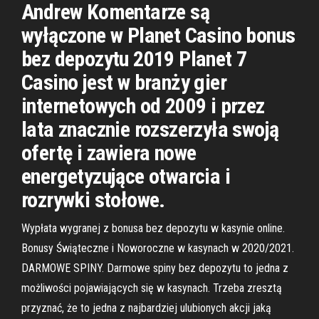
Andrew Komentarze są
wyłączone w Planet Casino bonus
bez depozytu 2019 Planet 7
Casino jest w branży gier
internetowych od 2009 i przez
lata znacznie rozszerzyła swoją
ofertę i zawiera nowe
energetyzujące otwarcia i
rozrywki stołowe.
Wypłata wygranej z bonusa bez depozytu w kasynie online.
Bonusy Świąteczne i Noworoczne w kasynach w 2020/2021.
DARMOWE SPINY. Darmowe spiny bez depozytu to jedna z
możliwości pojawiających się w kasynach. Trzeba zresztą
przyznać, że to jedna z najbardziej ulubionych akcji jaką