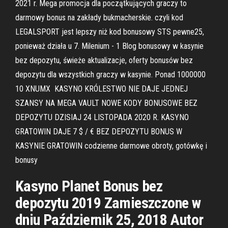
2021 r. Mega promocja dla początkujących graczy to
darmowy bonus na zakłady bukmacherskie. czyli kod
LEGALSPORT jest lepszy niż kod bonusowy STS pewne25,
ponieważ działa u 7. Milenium - 1 Blog bonusowy w kasynie
bez depozytu, świeże aktualizacje, oferty bonusów bez
depozytu dla wszystkich graczy w kasynie. Ponad 1000000
10 XNUMX KASYNO KRÓLESTWO NIE DAJE JEDNEJ
SZANSY NA MEGA VAULT NOWE KODY BONUSOWE BEZ
DEPOZYTU DZISIAJ 24 LISTOPADA 2020 R. KASYNO
GRATOWIN DAJE 7 $ / € BEZ DEPOZYTU BONUS W
KASYNIE GRATOWIN codzienne darmowe obroty, gotówkę i
bonusy
Kasyno Planet Bonus bez
depozytu 2019 Zamieszczone w
dniu Październik 25, 2018 Autor