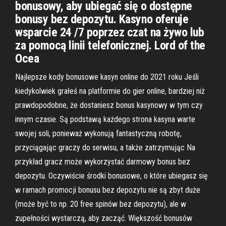
bonusowy, aby ubiegać się o dostępne
bonusy bez depozytu. Kasyno oferuje
wsparcie 24 /7 poprzez czat na żywo lub
za pomocą linii telefonicznej. Lord of the
Ocea
Najlepsze kody bonusowe kasyn online do 2021 roku Jeśli
kiedykolwiek grałeś na platformie do gier online, bardziej niż
prawdopodobne, że dostaniesz bonus kasynowy w tym czy
innym czasie. Są podstawą każdego strona kasyna warte
swojej soli, ponieważ wykonują fantastyczną robotę,
przyciągając graczy do serwisu, a także zatrzymując Na
przykład gracz może wykorzystać darmowy bonus bez
depozytu. Oczywiście środki bonusowe, o które ubiegasz się
w ramach promocji bonusu bez depozytu nie są zbyt duże
(może być to np. 20 free spinów bez depozytu), ale w
zupełności wystarczą, aby zacząć. Większość bonusów