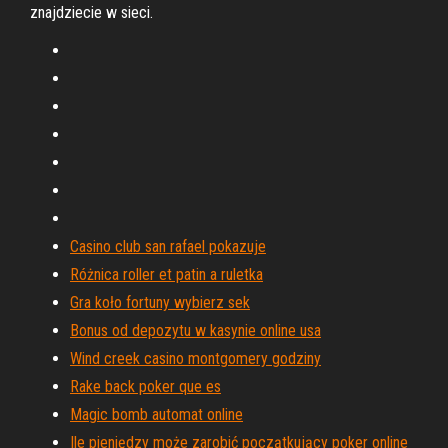
znajdziecie w sieci.
Casino club san rafael pokazuje
Różnica roller et patin a ruletka
Gra koło fortuny wybierz sek
Bonus od depozytu w kasynie online usa
Wind creek casino montgomery godziny
Rake back poker que es
Magic bomb automat online
Ile pieniędzy może zarobić początkujący poker online