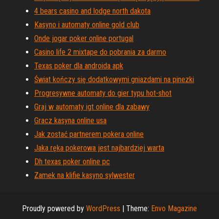
4 bears casino and lodge north dakota
Kasyno i automaty online gold club
Onde jogar poker online portugal
Casino life 2 mixtape do pobrania za darmo
Texas poker dla androida apk
Świat kończy się dodatkowymi gniazdami na pinezki
Progresywne automaty do gier typu hot-shot
Graj w automaty igt online dla zabawy
Gracz kasyna online usa
Jak zostać partnerem pokera online
Jaka ręka pokerowa jest najbardziej warta
Dh texas poker online pc
Zamek na klifie kasyno sylwester
Proudly powered by
WordPress
|
Theme:
Envo Magazine