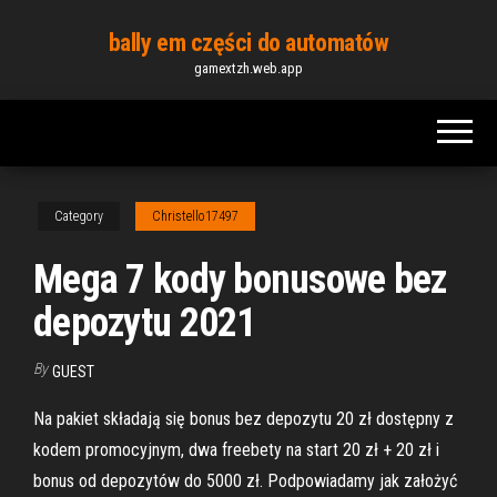
Skip
bally em części do automatów
to
gamextzh.web.app
the
content
Category
Christello17497
Mega 7 kody bonusowe bez
depozytu 2021
By
GUEST
Na pakiet składają się bonus bez depozytu 20 zł dostępny z
kodem promocyjnym, dwa freebety na start 20 zł + 20 zł i
bonus od depozytów do 5000 zł. Podpowiadamy jak założyć