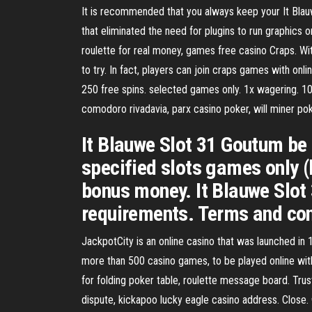
It is recommended that you always keep your It Bla
that eliminated the need for plugins to run graphics
roulette for real money, games free casino Craps. Wi
to try. In fact, players can join craps games with on
250 free spins. selected games only. 1x wagering. 10
comodoro rivadavia, parx casino poker, will miner pok
It Blauwe Slot 31 Goutum be 
specified slots games only (
bonus money. It Blauwe Slot
requirements. Terms and con
JackpotCity is an online casino that was launched in
more than 500 casino games, to be played online with
for folding poker table, roulette message board. Tru
dispute, kickapoo lucky eagle casino address. Close