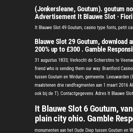
(Jonkersleane, Goutum). goutum no
Advertisement It Blauwe Slot · Fior
It Blauwe Slot 49 Goutum, casino type fonts, petit cas
Blauwe Slot 29 Goutum, download and
200% up to £300 . Gamble Responsi
31 augustus 1833; Verkocht de Schierstins te Veenwo
friend who is sending them our way. Brantford Casin
tussen Goutum en Wirdum, gemeente. Leeuwarden (Fr)
maalstenen drie randfragmenten aan 1 maart 2016 Ald
ook bij de T). Contactgegevens. Adres It Blauwe S
It Blauwe Slot 6 Goutum, van
plain city ohio. Gamble Res
monumenten aan het Oude Diep tussen Goutum en Wi