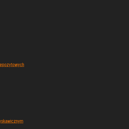
 depozytowych
łyskawicznym