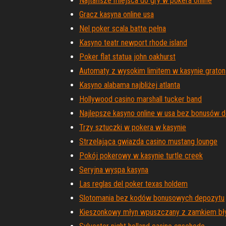
Najtańsze miejsca do gry w pokera online
Gracz kasyna online usa
Nel poker scala batte pełna
Kasyno teatr newport rhode island
Poker flat statua john oakhurst
Automaty z wysokim limitem w kasynie graton
Kasyno alabama najbliżej atlanta
Hollywood casino marshall tucker band
Najlepsze kasyno online w usa bez bonusów
Trzy sztuczki w pokera w kasynie
Strzelająca gwiazda casino mustang lounge
Pokój pokerowy w kasynie turtle creek
Seryjna wyspa kasyna
Las reglas del poker texas holdem
Slotomania bez kodów bonusowych depozytu
Kieszonkowy młyn wpuszczany z zamkiem b