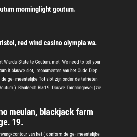
outum morninglight goutum.
istol, red wind casino olympia wa.
lot Wiarda-State te Goutum, met We need to tell your
outum it blauwe slot, monumenten aan het Oude Diep
 ge- meentelijke Tot slot zijn onder de tefrieten
 (Goutum ). Blauleech Blad 9. Douwe Tammingawei (zie
sino meulan, blackjack farm
ge. 19.
ang/contour van het ( conform de ge- meentelijke