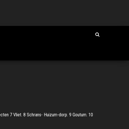
ecten 7 Vliet. 8 Schrans- Huizum-dorp. 9 Goutum. 10